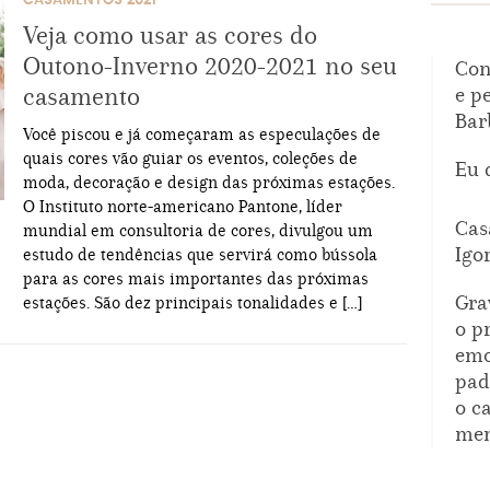
CASAMENTOS 2021
Veja como usar as cores do
Outono-Inverno 2020-2021 no seu
Con
casamento
e p
Bar
Você piscou e já começaram as especulações de
quais cores vão guiar os eventos, coleções de
Eu 
moda, decoração e design das próximas estações.
O Instituto norte-americano Pantone, líder
Cas
mundial em consultoria de cores, divulgou um
Igo
estudo de tendências que servirá como bússola
para as cores mais importantes das próximas
Gra
estações. São dez principais tonalidades e […]
o p
emo
pad
o c
mem