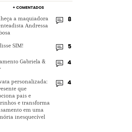
+ COMENTADOS
heça a maquiadora
8
enteadista Andressa
bosa
disse SIM!
5
amento Gabriela &
4
r
vata personalizada:
4
resente que
ciona pais e
rinhos e transforma
asamento em uma
ória inesquecível