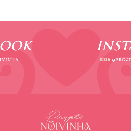
BOOK
INS
IVINHA
SIGA
@PROJ