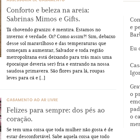
ASSESSORIA DE CASAMENTO
Conforto e beleza na areia:
Sabrinas Mimos e Gifts.
Con
e p
Tá chovendo granizo: é mentira. Estamos no
Bar
inverno: é verdade. Oi? Como assim?! Sim, debaixo
desse sol maravilhoso e das temperaturas que
Eu 
começam a aumentar, Salvador e toda região
metropolitana está deixando para trás mais uma
época(que deveria ser) fria e entrando na nossa
Cas
saudosa primavera. São flores para lá, roupas
Igo
leves para cá e […]
Gra
o p
emo
CASAMENTO AO AR LIVRE
pad
Felizes para sempre: dos pés ao
o c
coração.
mem
Se tem uma coisa que toda mulher não gosta é de
estar desconfortável. Sabe aquela coisa que todo