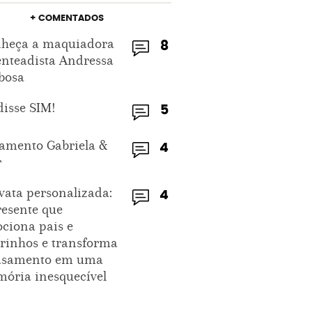
+ COMENTADOS
heça a maquiadora
8
enteadista Andressa
bosa
disse SIM!
5
amento Gabriela &
4
r
vata personalizada:
4
resente que
ciona pais e
rinhos e transforma
asamento em uma
ória inesquecível