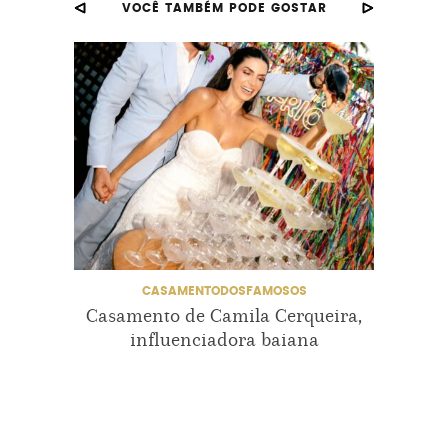
VOCÊ TAMBÉM PODE GOSTAR
MARCELLA MINELLI
MARCELLA MINELLI E MARCELO BEZERRA
MARCELO BEZERRA
PUGLIESI
RENNER SOUZA
THIAGO FORTES
TXAI RESORTS
CASAMENTODOSFAMOSOS
Casamento de Camila Cerqueira,
Ca
influenciadora baiana