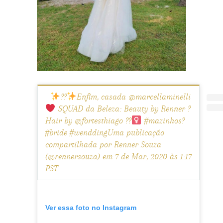
??
Enfim, casada @marcellaminelli
SQUAD da Beleza: Beauty by Renner ?
Hair by @fortesthiago ??‍
#mazinhos?
#bride #wenddingUma publicação
compartilhada por Renner Souza
(@rennersouza) em 7 de Mar, 2020 às 1:17
PST
Ver essa foto no Instagram