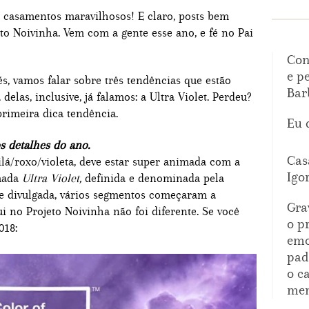
e casamentos maravilhosos! E claro, posts bem
eto Noivinha. Vem com a gente esse ano, e fé no Pai
Con
e p
, vamos falar sobre três tendências que estão
Bar
las, inclusive, já falamos: a Ultra Violet. Perdeu?
 primeira dica tendência.
Eu 
 os detalhes do ano.
Cas
lilá/roxo/violeta, deve estar super animada com a
Igo
amada
Ultra Violet,
definida e denominada pela
 e divulgada, vários segmentos começaram a
Gra
qui no Projeto Noivinha não foi diferente. Se você
o p
018:
emo
pad
o c
mem