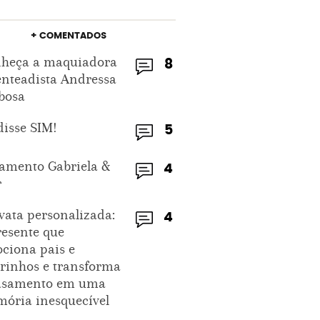
+ COMENTADOS
heça a maquiadora
8
enteadista Andressa
bosa
disse SIM!
5
amento Gabriela &
4
r
vata personalizada:
4
resente que
ciona pais e
rinhos e transforma
asamento em uma
ória inesquecível