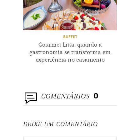
BUFFET
Gourmet Litta: quando a
B
gastronomia se transforma em
tran
experiência no casamento
COMENTÁRIOS
0
DEIXE UM COMENTÁRIO