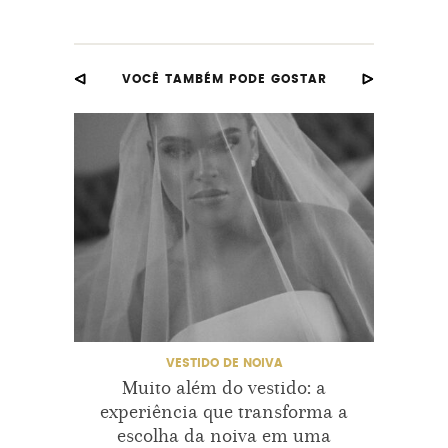
MODELODEVESTIDODENOIVA
VOCÊ TAMBÉM PODE GOSTAR
MODELOSDEVESTIDODENOIVA
VESTIDODENOIVA
VESTIDOS
VESTIDOSDENOIVA
VESTIDO DE NOIVA
Muito além do vestido: a
Eli
experiência que transforma a
E
escolha da noiva em uma
Trans