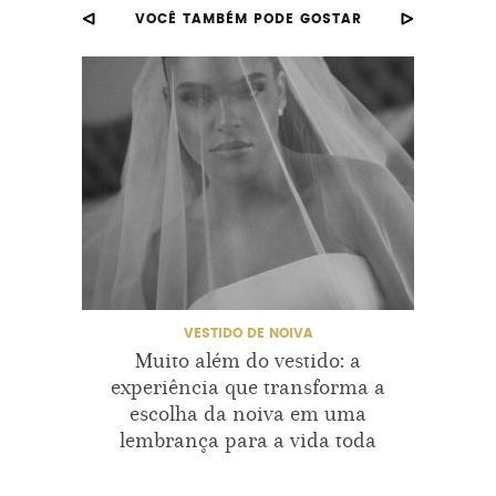
VOCÊ TAMBÉM PODE GOSTAR
VESTIDO DE NOIVA
Muito além do vestido: a
Eli
experiência que transforma a
E
escolha da noiva em uma
Trans
lembrança para a vida toda