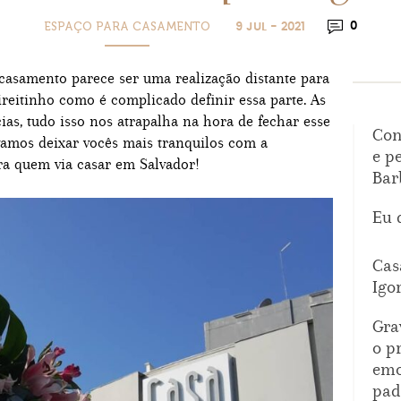
ESPAÇO PARA CASAMENTO
0
9 JUL - 2021
 casamento parece ser uma realização distante para
reitinho como é complicado definir essa parte. As
cias, tudo isso nos atrapalha na hora de fechar esse
Con
vamos deixar vocês mais tranquilos com a
e p
ra quem via casar em Salvador!
Bar
Eu 
Cas
Igo
Gra
o p
emo
pad