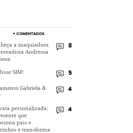
+ COMENTADOS
heça a maquiadora
8
enteadista Andressa
bosa
disse SIM!
5
amento Gabriela &
4
r
vata personalizada:
4
resente que
ciona pais e
rinhos e transforma