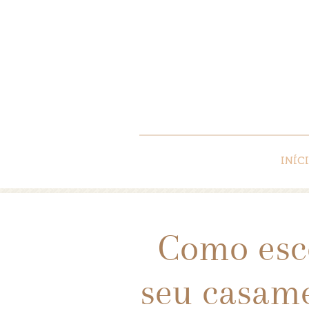
INÍC
Como esco
seu casame