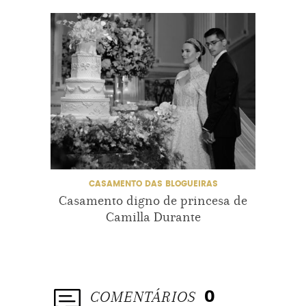
CASAMENTO DAS BLOGUEIRAS
CASAME
Casamento digno de princesa de
Casam
Camilla Durante
COMENTÁRIOS
0