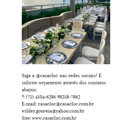
Siga a @casacloc nas redes sociais! E
solicite orçamento através dos contatos
abaixo:
?: (71) 4104-6286 98258-7862
E-mail: casacloc@casacloc.com.br
wilder.gouveia@yahoo.com.br
Site: www.casacloc.com.br