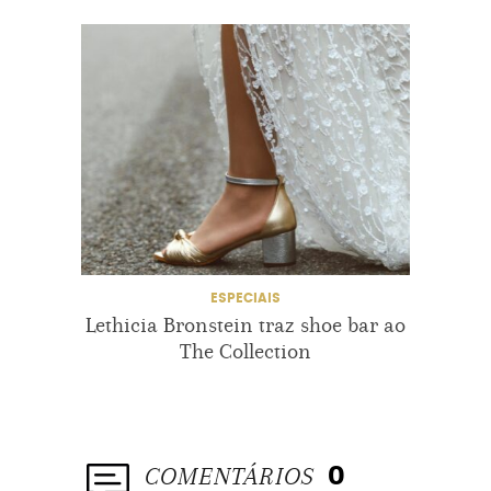
ESPECIAIS
Lethicia Bronstein traz shoe bar ao
Es
The Collection
hom
COMENTÁRIOS
0