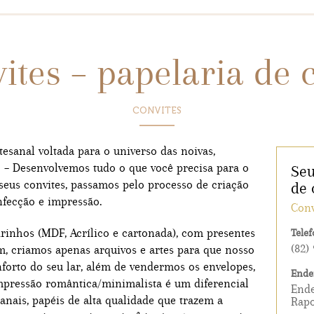
LOCALIDADES
ites – papelaria de
CONVITES
tesanal voltada para o universo das noivas,
 – Desenvolvemos tudo o que você precisa para o
Seu
 seus convites, passamos pelo processo de criação
de 
nfecção e impressão.
Conv
rinhos (MDF, Acrílico e cartonada), com presentes
Telef
(82)
m, criamos apenas arquivos e artes para que nosso
nforto do seu lar, além de vendermos os envelopes,
Ende
impressão romântica/minimalista é um diferencial
Ende
esanais, papéis de alta qualidade que trazem a
Rap