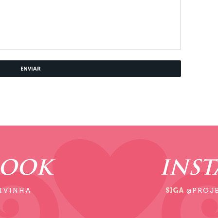
ENVIAR
BOOK
INS
IVINHA
SIGA
@PROJ