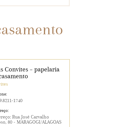
 casamento
s Convites – papelaria
casamento
ites
one:
 9.8211-1740
reço:
reço: Rua José Carvalho
oso, 80 - MARAGOGI/ALAGOAS