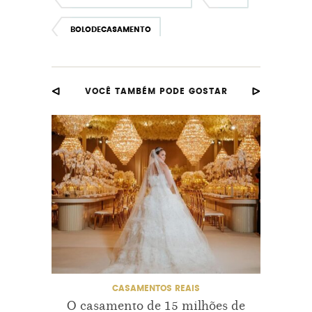
BOLODECASAMENTO
CASAMENTOALOKEROMANA
VOCÊ TAMBÉM PODE GOSTAR
CASAMENTOAOARLIVRE
CASAMENTOS
CRISTOREDENTOR
DECORAÇAOAOARLIVRE
DECORAÇÃOCLÁSSICA
DECORAÇÃOCOMFLORES
MODELODESVESTIDODENOIVA
CASAMENTOS REAIS
CAS
O casamento de 15 milhões de
Por q
PROJETONOIVINHA
ROMANA